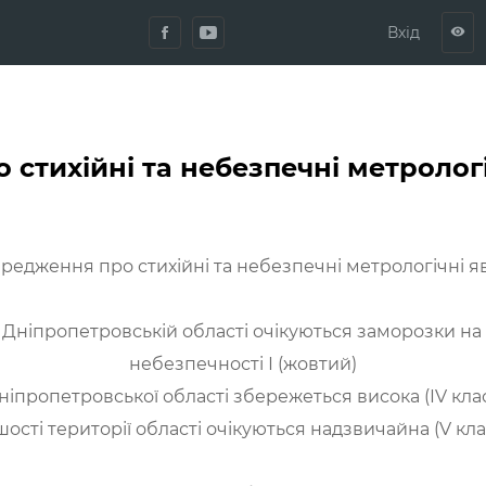
Вхід
visibility
стихійні та небезпечні метролог
редження про стихійні та небезпечні метрологічні я
та Дніпропетровській області очікуються заморозки на п
небезпечності І (жовтий)
 Дніпропетровської області збережеться висока (ІV кл
шості території області очікуються надзвичайна (V кл