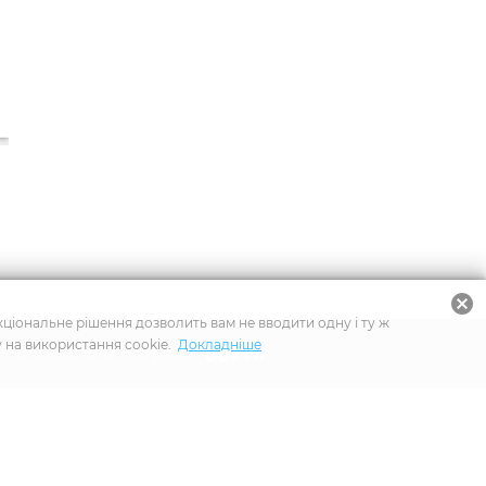
cancel
нкціональне рішення дозволить вам не вводити одну і ту ж
у на використання cookie.
Докладніше
Побудовано на платформі