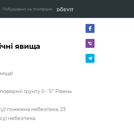
Побудовано на платформі
ічні явища
вища!
оверхні ґрунту 0 - 5°. Рівень
асу) пожежна небезпека, 23
асу) небезпека.