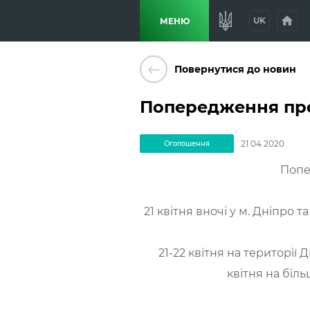
home
UK
МЕНЮ
keyboard_backspace
Повернутися до новин
Попередження про 
21.04.2020
Оголошення
Попе
21 квітня вночі у м. Дніпро 
21-22 квітня на території
квітня на біль